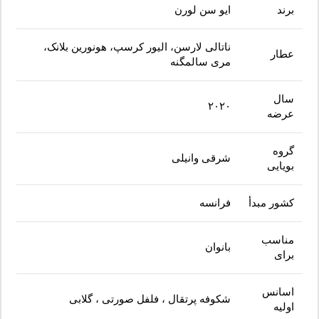
برند
ایو سن لورن
ناتالی لارسن، الیور کرسپ، هونورین بلانک،
عطار
مری سالمگنه
سال
۲۰۲۰
عرضه
گروه
شرقی وانیلی
بویایی
کشور مبدأ
فرانسه
مناسب
بانوان
برای
اسانس
شکوفه پرتقال ، فلفل صورتی ، گلابی
اولیه