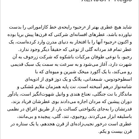
شاید هیچ عطری بهتر از «رجیو» رایحه‌ی خط کازاموراتی را بدست
نیاورده باشد، عطرهای افسانه‌ای شرکتی که قرن‌ها پیش برپا بوده
و اکنون «رجیو» آنها را با افتخار به دنیای مدرن وارد کرده‌است، یک
عطر تمام قد مردانه گلی از نوعی که حقیقاً دیگر وجود ندارد.
رجیو، با نوعی طوفان مرکبات باشکوه که شرکت زرجوف به آن
شهرت دارد، آغاز می‌شود و به سرعت به سمت یک سبک قدیمی
رو می‌کند، با یک آکورد میخک شیرین و میوه‌ای که با
اسطوخودوس، شمعدانی، یلانگ و یک دوز قوی از ادویه‌ای
شامه‌نواز درهم آمیخته است. نت پایه همزمان ملایم مُشکی و
ماندگار با نت جنگلی، نعناع هندی و وانیل شهوت‌انگیز است، یادآور
دوران پیشین که مردان اجازه می‌دادند بوی عطرشان فریاد بزند،
قدرتشان را به‌جای یکنواختی کسالت بار، از طریق اغراق در نظمی
باسلیقه ابزار می‌کردند. روجیوی، تند، گلی، پیچیده و بی‌مانند،
عطری است درخور نجیب‌زاده‌ای از قرن هجدهم، یا یک ستاره در
قرن بیست و یکم.