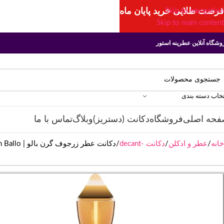
فرصت طلایی خرید پایان ماه
Skip to navigation
Skip to main content
وشگاه آنلاین عطرینه استور
تخاب دسته بندی
فحه اصلی
فروشگاه
دکانت (دستریز)
وبلاگ
تماس با ما
خانه
عطر و ادکلن
دکانت -decant
دکانت عطر زرجوف گرن بالو | XERJOFF Gran Ballo