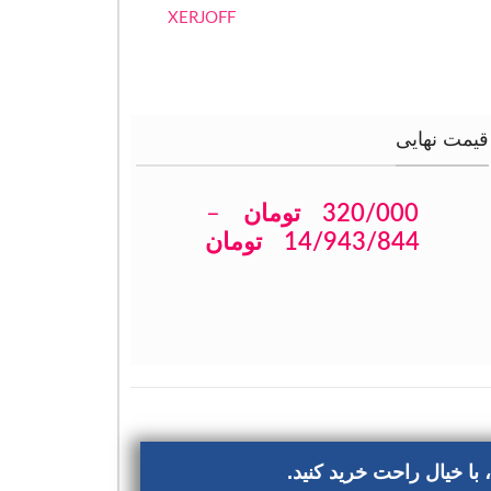
XERJOFF
قیمت نهایی
320/000
تومان
–
14/943/844
تومان
با خیال راحت خرید کنید.