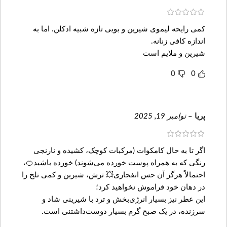
کمی رایحه لیموی شیرین و بویی تازه شبیه ادکلن. اما به
اندازه کافی زنانه.
شیرین و ملایم است
0
0
پریا
–
نوامبر 19, 2025
اگر تا به حال کامکوات (مرکبات کوچک، کشیده و نارنجی
رنگی که به همراه پوست خورده می‌شوند) خورده باشید🍊،
احتمالاً هرگز آن حس انفجاری💥 ترش، شیرین و کمی تلخ را
در دهان خود فراموش نخواهید کرد؛
این عطر نیز بسیار انرژی‌بخش و ترد با شیرینی شاد و
سرزنده، در یک صبح گرم بسیار دوست‌داشتنی است.