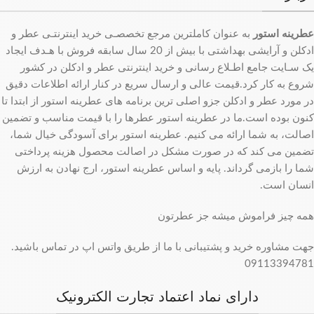
عطرینه استور
به عنوان کاملترین مرجع تخصصـی خرید اینترنتـی عطر و
ادکلن و آرایشی بهداشتی با بیش از 20 سال سابقه فروش با هـدف ایجاد
یک سـایت جامع اطـلاع رسانی و خرید اینترنتی عطر و ادکلن در کشور
شروع به کار کرد.قیمت عالی و ارسال سریع در کنار ارائه اطلاعات دقیق
در مورد عطر و ادکلن جزو اصلی ترین برنامه های عطرینه استور از ابتدا تا
کنون بوده است.ما در عطرینه استور عطرها را با قیمت مناسب و تضمین
اصالت، به شما ارائه می کنیم. عطرینه استور برای آسودگی خیال شما،
تضمین می کند که در صورت مشکل در اصالت محصول هزینه پرداختی
شما را بازمی گرداند. پایه و اساس عطرینه استور، ارج نهادن به ارزش
انسان است.
همه چیز فراموش میشه جز عطرتون
جهت مشاوره خرید و پشتیبانی با ما از طریق واتس اپ در تماس باشید.
09113394781
دارای نماد اعتماد تجارت الکترونیک