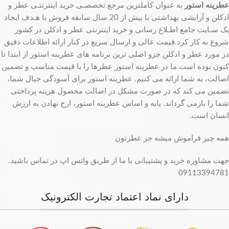
عطرینه استور
به عنوان کاملترین مرجع تخصصـی خرید اینترنتـی عطر و
ادکلن و آرایشی بهداشتی با بیش از 20 سال سابقه فروش با هـدف ایجاد
یک سـایت جامع اطـلاع رسانی و خرید اینترنتی عطر و ادکلن در کشور
شروع به کار کرد.قیمت عالی و ارسال سریع در کنار ارائه اطلاعات دقیق
در مورد عطر و ادکلن جزو اصلی ترین برنامه های عطرینه استور از ابتدا تا
کنون بوده است.ما در عطرینه استور عطرها را با قیمت مناسب و تضمین
اصالت، به شما ارائه می کنیم. عطرینه استور برای آسودگی خیال شما،
تضمین می کند که در صورت مشکل در اصالت محصول هزینه پرداختی
شما را بازمی گرداند. پایه و اساس عطرینه استور، ارج نهادن به ارزش
انسان است.
همه چیز فراموش میشه جز عطرتون
جهت مشاوره خرید و پشتیبانی با ما از طریق واتس اپ در تماس باشید.
09113394781
دارای نماد اعتماد تجارت الکترونیک