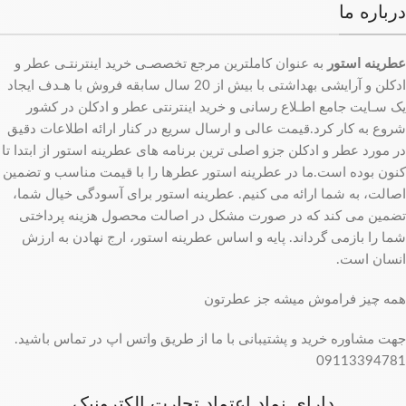
درباره ما
عطرینه استور
به عنوان کاملترین مرجع تخصصـی خرید اینترنتـی عطر و
ادکلن و آرایشی بهداشتی با بیش از 20 سال سابقه فروش با هـدف ایجاد
یک سـایت جامع اطـلاع رسانی و خرید اینترنتی عطر و ادکلن در کشور
شروع به کار کرد.قیمت عالی و ارسال سریع در کنار ارائه اطلاعات دقیق
در مورد عطر و ادکلن جزو اصلی ترین برنامه های عطرینه استور از ابتدا تا
کنون بوده است.ما در عطرینه استور عطرها را با قیمت مناسب و تضمین
اصالت، به شما ارائه می کنیم. عطرینه استور برای آسودگی خیال شما،
تضمین می کند که در صورت مشکل در اصالت محصول هزینه پرداختی
شما را بازمی گرداند. پایه و اساس عطرینه استور، ارج نهادن به ارزش
انسان است.
همه چیز فراموش میشه جز عطرتون
جهت مشاوره خرید و پشتیبانی با ما از طریق واتس اپ در تماس باشید.
09113394781
دارای نماد اعتماد تجارت الکترونیک