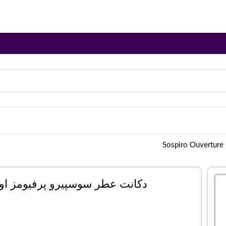
S
دکانت عطر سوسپیرو پرفیومز اورچر | Ouverture