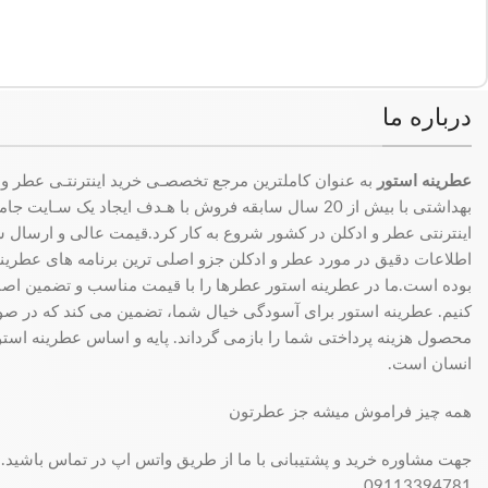
درباره ما
عطرینه استور
به عنوان کاملترین مرجع تخصصـی خرید اینترنتـی عطر و 
بهداشتی با بیش از 20 سال سابقه فروش با هـدف ایجاد یک سـای
اینترنتی عطر و ادکلن در کشور شروع به کار کرد.قیمت عالی و ارسال سری
اطلاعات دقیق در مورد عطر و ادکلن جزو اصلی ترین برنامه های عطرینه ا
بوده است.ما در عطرینه استور عطرها را با قیمت مناسب و تضمین اصال
کنیم. عطرینه استور برای آسودگی خیال شما، تضمین می کند که در 
محصول هزینه پرداختی شما را بازمی گرداند. پایه و اساس عطرینه استو
انسان است.
همه چیز فراموش میشه جز عطرتون
جهت مشاوره خرید و پشتیبانی با ما از طریق واتس اپ در تماس باشید.
09113394781