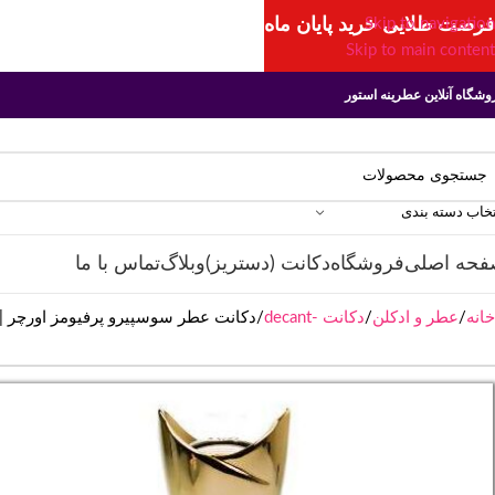
فرصت طلایی خرید پایان ماه
Skip to navigation
Skip to main content
وشگاه آنلاین عطرینه استور
تخاب دسته بندی
فحه اصلی
فروشگاه
دکانت (دستریز)
وبلاگ
تماس با ما
خانه
عطر و ادکلن
دکانت -decant
دکانت عطر سوسپیرو پرفیومز اورچر | ospiro Ouverture