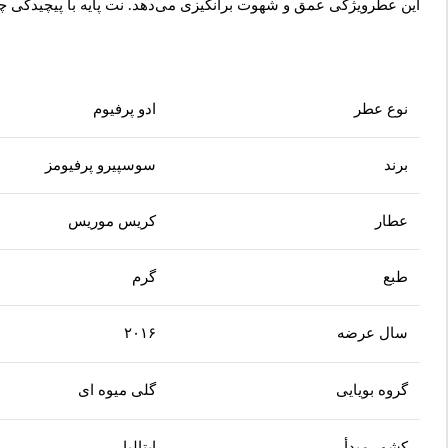
این عطرویژگی عمق و شهوت برانگیزی می‌دهد. نت پایه با پیچیدگی 
نوع عطر
ادو پرفیوم
برند
سوسپیرو پرفیومز
عطار
کریس موریس
طبع
گرم
سال عرضه
۲۰۱۶
گروه بویایی
گلی میوه ای
کشور مبدأ
ایتالیا