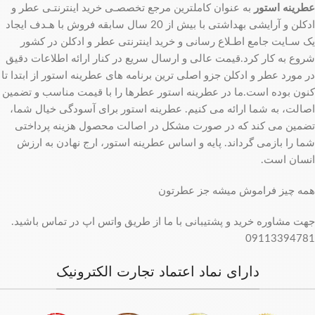
عطرینه استور
به عنوان کاملترین مرجع تخصصـی خرید اینترنتـی عطر و
ادکلن و آرایشی بهداشتی با بیش از 20 سال سابقه فروش با هـدف ایجاد
یک سـایت جامع اطـلاع رسانی و خرید اینترنتی عطر و ادکلن در کشور
شروع به کار کرد.قیمت عالی و ارسال سریع در کنار ارائه اطلاعات دقیق
در مورد عطر و ادکلن جزو اصلی ترین برنامه های عطرینه استور از ابتدا تا
کنون بوده است.ما در عطرینه استور عطرها را با قیمت مناسب و تضمین
اصالت، به شما ارائه می کنیم. عطرینه استور برای آسودگی خیال شما،
تضمین می کند که در صورت مشکل در اصالت محصول هزینه پرداختی
شما را بازمی گرداند. پایه و اساس عطرینه استور، ارج نهادن به ارزش
انسان است.
همه چیز فراموش میشه جز عطرتون
جهت مشاوره خرید و پشتیبانی با ما از طریق واتس اپ در تماس باشید.
09113394781
دارای نماد اعتماد تجارت الکترونیک