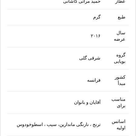
عطار
حمید مراتی کاشانی
طبع
گرم
سال
۲۰۱۶
عرضه
گروه
شرقی گلی
بویایی
کشور
فرانسه
مبدأ
مناسب
آقایان و بانوان
برای
اسانس
ترنج ، نارنگی ماندارین، سیب ، اسطوخودوس
اولیه