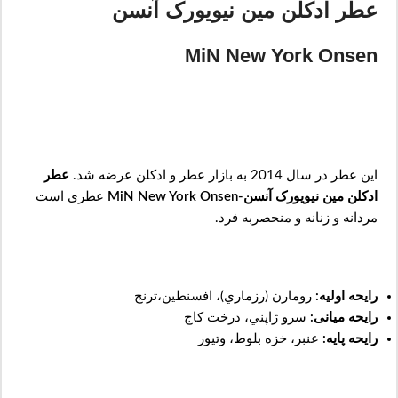
عطر ادکلن مین نیویورک آنسن
MiN New York Onsen
این عطر در سال 2014 به بازار عطر و ادکلن عرضه شد.
عطر
ادکلن مین نیویورک آنسن-MiN New York Onsen
عطری است
مردانه و زنانه و منحصربه فرد.
رایحه اولیه:
رومارن (رزماري)، افسنطين،ترنج
رایحه میانی:
سرو ژاپني، درخت کاج
رایحه پایه:
عنبر، خزه بلوط، وتيور