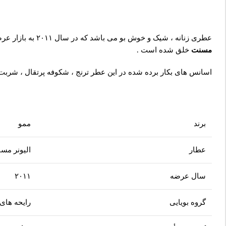
عطری زنانه ، شیک و خوش بو می باشد که در سال ۲۰۱۱ به بازار عرضه شده است. ممو گرانادا در دسته عطر های
مسنت
خلق شده است .
اسانس های بکار برده شده در این عطر ترنج ، شکوفه پرتقال ، شربت ا
برند
ممو
عطار
الیونر مس
سال عرضه
۲۰۱۱
گروه بویایی
رایحه های