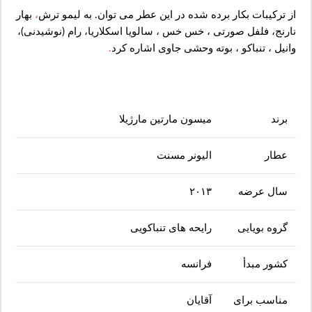
از ترکیبات بکار برده شده در این عطر می توان. به لیمو ترش
،
بهار
نارنج، فلفل صورتی ، خس خس ، سالویا اسکلاریا، رام (نوشیدنی)،
وانیل ، تنباکو ، بوته وحشی جاوی اشاره کرد
.
برند
میسون مارتین مارژیلا
عطار
الیونر مسنت
سال عرضه
۲۰۱۳
گروه بویایی
رایحه های تنباکویی
کشور مبدأ
فرانسه
مناسب برای
آقایان