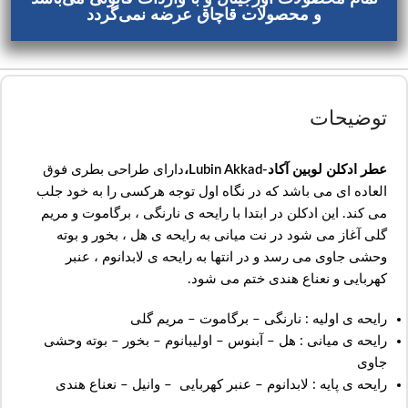
و محصولات قاچاق عرضه نمی‌گردد
توضیحات
عطر ادکلن لوبین آکاد-Lubin Akkad،
دارای طراحی بطری فوق
العاده ای می باشد که در نگاه اول توجه هرکسی را به خود جلب
می کند. این ادکلن در ابتدا با رایحه ی نارنگی ، برگاموت و مریم
گلی آغاز می شود در نت میانی به رایحه ی هل ، بخور و بوته
وحشی جاوی می رسد و در انتها به رایحه ی لابدانوم ، عنبر
کهربایی و نعناع هندی ختم می شود.
رایحه ی اولیه : نارنگی – برگاموت – مریم گلی
رایحه ی میانی : هل – آبنوس – اولیبانوم – بخور – بوته وحشی
جاوی
رایحه ی پایه : لابدانوم – عنبر کهربایی – وانیل – نعناع هندی