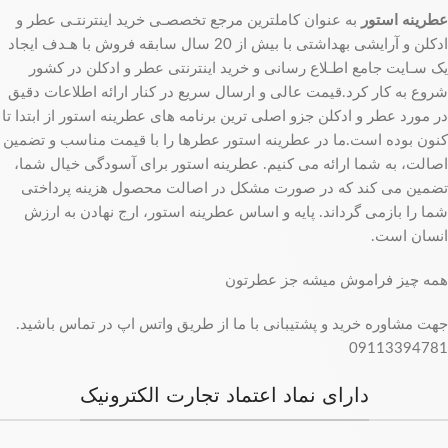
عطرینه استور
به عنوان کاملترین مرجع تخصصـی خرید اینترنتـی عطر و
ادکلن و آرایشی بهداشتی با بیش از 20 سال سابقه فروش با هـدف ایجاد
یک سـایت جامع اطـلاع رسانی و خرید اینترنتی عطر و ادکلن در کشور
شروع به کار کرد.قیمت عالی و ارسال سریع در کنار ارائه اطلاعات دقیق
در مورد عطر و ادکلن جزو اصلی ترین برنامه های عطرینه استور از ابتدا تا
کنون بوده است.ما در عطرینه استور عطرها را با قیمت مناسب و تضمین
اصالت، به شما ارائه می کنیم. عطرینه استور برای آسودگی خیال شما،
تضمین می کند که در صورت مشکل در اصالت محصول هزینه پرداختی
شما را بازمی گرداند. پایه و اساس عطرینه استور، ارج نهادن به ارزش
انسان است.
همه چیز فراموش میشه جز عطرتون
جهت مشاوره خرید و پشتیبانی با ما از طریق واتس اپ در تماس باشید.
09113394781
دارای نماد اعتماد تجارت الکترونیک