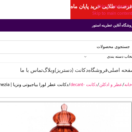
فرصت طلایی خرید پایان ماه
Skip to navigation
Skip to main content
وشگاه آنلاین عطرینه استور
تخاب دسته بندی
فحه اصلی
فروشگاه
دکانت (دستریز)
وبلاگ
تماس با ما
خانه
عطر و ادکلن
دکانت -decant
دکانت عطر لورا بیاجیوتی ونزیا | Laura Biagiotti Venezia