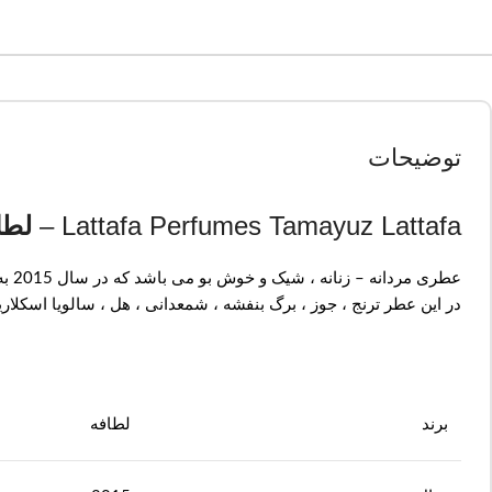
توضیحات
Lattafa Perfumes Tamayuz Lattafa –
لطا
عطری مردانه – زنانه ، شیک و خوش بو می باشد که در سال 2015 به بازار عرضه شده است .لطافه تمیز ال لطافه در دسته عطر های
در این عطر ترنج ، جوز ، برگ بنفشه ، شمعدانی ، هل ، سالویا اسکلاری
برند
لطافه