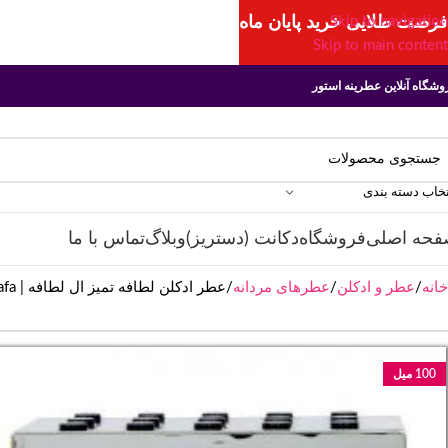
فرصت طلایی خرید پایان ماه
Skip to navigation
Skip to main content
وشگاه آنلاین عطرینه استور
تخاب دسته بندی
فحه اصلی
فروشگاه
دکانت (دستریز)
وبلاگ
تماس با ما
خانه
عطر و ادکلن
عطرهای مردانه
عطر ادکلن لطافه تمیز ال لطافه | Lattafa Perfumes Tamayuz Lattafa
100 میل