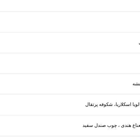
فشه
ویا اسکلاریا، شکوفه پرتقال
، نعناع هندی ، چوب صندل سفید