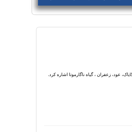
اک، عود، زعفران ، گیاه ناگارموتا اشاره کرد.