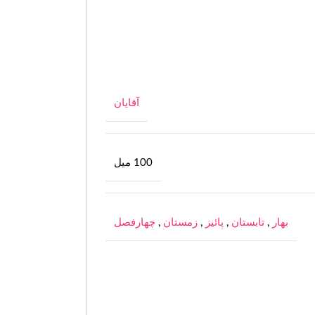
آقایان
100 میل
بهار
,
تابستان
,
پائیز
,
زمستان
,
چهارفصل