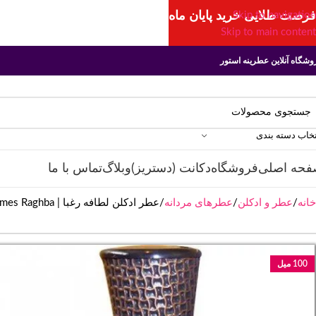
فرصت طلایی خرید پایان ماه
Skip to navigation
Skip to main content
وشگاه آنلاین عطرینه استور
تخاب دسته بندی
فحه اصلی
فروشگاه
دکانت (دستریز)
وبلاگ
تماس با ما
خانه
عطر و ادکلن
عطرهای مردانه
عطر ادکلن لطافه رغبا | Lattafa Perfumes Raghba
100 میل