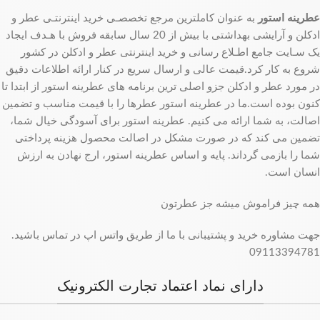
عطرینه استور
به عنوان کاملترین مرجع تخصصـی خرید اینترنتـی عطر و
ادکلن و آرایشی بهداشتی با بیش از 20 سال سابقه فروش با هـدف ایجاد
یک سـایت جامع اطـلاع رسانی و خرید اینترنتی عطر و ادکلن در کشور
شروع به کار کرد.قیمت عالی و ارسال سریع در کنار ارائه اطلاعات دقیق
در مورد عطر و ادکلن جزو اصلی ترین برنامه های عطرینه استور از ابتدا تا
کنون بوده است.ما در عطرینه استور عطرها را با قیمت مناسب و تضمین
اصالت، به شما ارائه می کنیم. عطرینه استور برای آسودگی خیال شما،
تضمین می کند که در صورت مشکل در اصالت محصول هزینه پرداختی
شما را بازمی گرداند. پایه و اساس عطرینه استور، ارج نهادن به ارزش
انسان است.
همه چیز فراموش میشه جز عطرتون
جهت مشاوره خرید و پشتیبانی با ما از طریق واتس اپ در تماس باشید.
09113394781
دارای نماد اعتماد تجارت الکترونیک