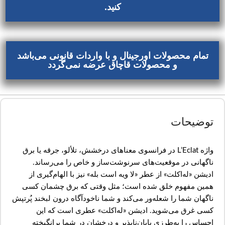
کنید.
تمام محصولات اورجینال و با واردات قانونی می‌باشد
و محصولات قاچاق عرضه نمی‌گردد
توضیحات
واژه L’Eclat در فرانسوی معناهای درخشش، تلألو، جرقه یا برق
ناگهانی در موقعیت‌های سرنوشت‌ساز و خاص را می‌رساند.
ادیشن «له‌اکلت» از عطر «لا ویه است بله» نیز با الهام‌گیری از
همین مفهوم خلق شده است؛ ‌مثل وقتی که برق چشمان کسی
ناگهان شما را شعله‌ور می‌کند و شما ناخودآگاه درون لبخند پُرتپش
کسی غرق می‌شوید. ادیشن «له‌اکلت» عطری است که این
احساس را به‌طرزی پایان‌ناپذیر و درخشان در شما برانگیخته