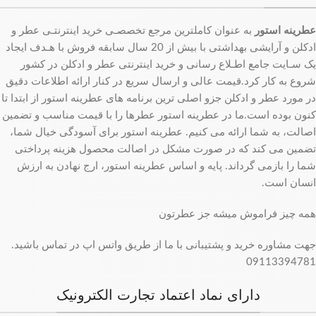
عطرینه استور
به عنوان کاملترین مرجع تخصصـی خرید اینترنتـی عطر و
ادکلن و آرایشی بهداشتی با بیش از 20 سال سابقه فروش با هـدف ایجاد
یک سـایت جامع اطـلاع رسانی و خرید اینترنتی عطر و ادکلن در کشور
شروع به کار کرد.قیمت عالی و ارسال سریع در کنار ارائه اطلاعات دقیق
در مورد عطر و ادکلن جزو اصلی ترین برنامه های عطرینه استور از ابتدا تا
کنون بوده است.ما در عطرینه استور عطرها را با قیمت مناسب و تضمین
اصالت، به شما ارائه می کنیم. عطرینه استور برای آسودگی خیال شما،
تضمین می کند که در صورت مشکل در اصالت محصول هزینه پرداختی
شما را بازمی گرداند. پایه و اساس عطرینه استور، ارج نهادن به ارزش
انسان است.
همه چیز فراموش میشه جز عطرتون
جهت مشاوره خرید و پشتیبانی با ما از طریق واتس اپ در تماس باشید.
09113394781
دارای نماد اعتماد تجارت الکترونیک