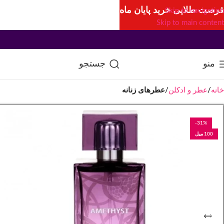
فرصت طلایی خرید پایان ماه
Skip to navigation
Skip to main content
منو
جستجو
خانه
عطر و ادکلن
عطرهای زنانه
-31%
100 میل