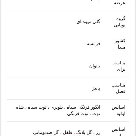
عرضه
گروه
گلی میوه ای
بویایی
کشور
فرانسه
مبدأ
مناسب
بانوان
برای
مناسب
پاییز
فصل
اسانس
انگور فرنگی سیاه ، بلوبری ، توت سیاه ، شاه
اولیه
توت
،
توت فرنگی
اسانس
رز ، گل یلانگ
،
فلفل ، گل صدتومانی
میانی