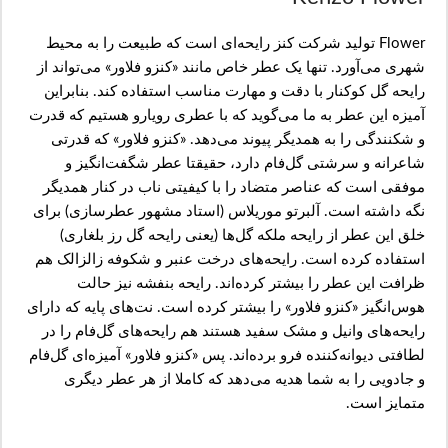
Flower تولید شرکت کنز رایحه‌ای است که طبیعت را به محیط
شهری می‌آورد. تنها یک عطر خاص مانند «کنزو فلاور» می‌تواند از
رایحه گل کوکنار با دقت و مهارت مناسب استفاده کند. بنابراین
آمیزه این عطر به ما می‌گوید که با عطری رویارو هستیم که قدرت
و شکنندگی را به همدیگر پیوند می‌دهد. «کنزو فلاور» که قدرتی
شاعرانه و سرشتی گل‌فام دارد، حقیقتا عطر شگفت‌انگیز و
موفقی است که عناصر متضاد را با کیفیتی ناب در کنار همدیگر
نگه داشته است. آلبرتو موریلاس (استاد مشهور عطرسازی) برای
خلق این عطر از رایحه ملکه گل‌ها (یعنی رایحه گل رز بلغاری)
استفاده کرده است. رایحه‌های درخت عنبر و شکوفه زالزالک هم
ظرافت این عطر را بیشتر کرده‌اند. رایحه بنفشه نیز حالت
هوس‌انگیز «کنزو فلاور» را بیشتر کرده است. نت‌های پایه که دارای
رایحه‌های وانیل و مشک سفید هستند هم رایحه‌های گل‌فام را در
لطافتی دیوانه‌کننده فرو برده‌اند. پس «کنزو فلاور» آمیزه‌ای گل‌فام
و جادویی را به شما هدیه می‌دهد که کاملا از هر عطر دیگری
متمایز است.