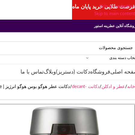
فرصت طلایی خرید پایان ماه
Skip to navigation
Skip to main content
وشگاه آنلاین عطرینه استور
تخاب دسته بندی
فحه اصلی
فروشگاه
دکانت (دستریز)
وبلاگ
تماس با ما
خانه
عطر و ادکلن
دکانت -decant
دکانت عطر هوگو بوس هوگو انرژیز | Hugo Boss Hugo Energise