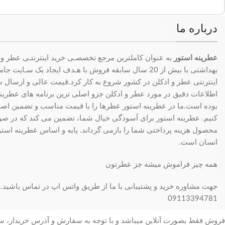
درباره ما
عطرینه استور
به عنوان کاملترین مرجع تخصصـی خرید اینترنتـی عطر و 
بهداشتی با بیش از 20 سال سابقه فروش با هـدف ایجاد یک سـای
اینترنتی عطر و ادکلن در کشور شروع به کار کرد.قیمت عالی و ارسال سری
اطلاعات دقیق در مورد عطر و ادکلن جزو اصلی ترین برنامه های عطرینه ا
بوده است.ما در عطرینه استور عطرها را با قیمت مناسب و تضمین اصال
کنیم. عطرینه استور برای آسودگی خیال شما، تضمین می کند که در 
محصول هزینه پرداختی شما را بازمی گرداند. پایه و اساس عطرینه استو
انسان است.
همه چیز فراموش میشه جز عطرتون
جهت مشاوره خرید و پشتیبانی با ما از طریق واتس اپ در تماس باشید.
09113394781
فروش فقط بصورت آنلاین میباشد و با توجه به سفارش و آدرس خریدار، 