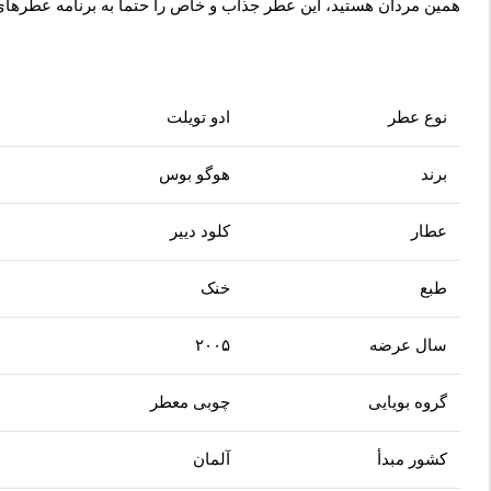
همین مردان هستید، این عطر جذاب و خاص را حتما به برنامه عطرهای 
نوع عطر
ادو تویلت
برند
هوگو بوس
عطار
کلود دییر
طبع
خنک
سال عرضه
۲۰۰۵
گروه بویایی
چوبی معطر
کشور مبدأ
آلمان