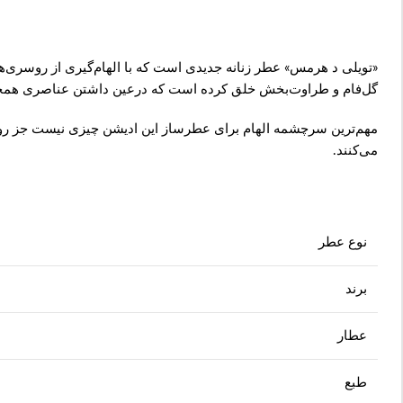
«تویلی د هرمس» عطر زنانه جدیدی است که با الهام‌گیری از روسری
گل‌فام و طراوت‌بخش خلق کرده است که درعین داشتن عناصری همچون
مهم‌ترین سرچشمه الهام برای عطرساز این ادیشن چیزی نیست جز روح آز
می‌کنند.
نوع عطر
برند
عطار
طبع