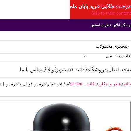
فرصت طلایی خرید پایان ماه
Skip to navigation
Skip to main content
وشگاه آنلاین عطرینه استور
تخاب دسته بندی
فحه اصلی
فروشگاه
دکانت (دستریز)
وبلاگ
تماس با ما
خانه
عطر و ادکلن
دکانت -decant
دکانت عطر هرمس تویلی د هرمس | HERMES Twilly d’Hermes