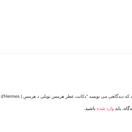
یدگاهی می نویسد “دکانت عطر هرمس تویلی د هرمس | HERMES Twilly d’Hermes”
گاه، باید
وارد شده
باشید.