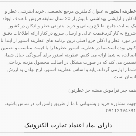
عطرینه استور
به عنوان کاملترین مرجع تخصصـی خرید اینترنتـی عطر و
ادکلن و آرایشی بهداشتی با بیش از 20 سال سابقه فروش با هـدف ایجاد
یک سـایت جامع اطـلاع رسانی و خرید اینترنتی عطر و ادکلن در کشور
شروع به کار کرد.قیمت عالی و ارسال سریع در کنار ارائه اطلاعات دقیق
در مورد عطر و ادکلن جزو اصلی ترین برنامه های عطرینه استور از ابتدا تا
کنون بوده است.ما در عطرینه استور عطرها را با قیمت مناسب و تضمین
اصالت، به شما ارائه می کنیم. عطرینه استور برای آسودگی خیال شما،
تضمین می کند که در صورت مشکل در اصالت محصول هزینه پرداختی
شما را بازمی گرداند. پایه و اساس عطرینه استور، ارج نهادن به ارزش
انسان است.
همه چیز فراموش میشه جز عطرتون
جهت مشاوره خرید و پشتیبانی با ما از طریق واتس اپ در تماس باشید.
09113394781
دارای نماد اعتماد تجارت الکترونیک