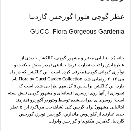
عطر گوچی فلورا گورجس گاردنیا
GUCCI Flora Gorgeous Gardenia
خانه مُد ایتالیایی معتبر و مشهور گوچی، کالکشن جدیدی از
عطرهایش را تحت نظارت فریدا جیانینی (مدیر بخش خلاقیت و
نوآوری کمپانی گوچی) معرفی کرده است. این کالکشن که در ماه
مِی ۲۰۱۲ رونمایی شد، Flora by Gucci Garden Collection نام
دارد. این کالکشن براساس ۵ گل مهم طراحی شده است که
تصویری از آنها روی روسری افسانه‌ای و مشهور گوچی نقش بسته‌
است؛ روسری‌ای طراحی‌شده توسط ویتوریو آکورنرو (هنرمند
ایتالیایی مشهور) برای گریس کلی (شاهدخت موناکو). این ۵ عطر
جدید عبارتند از گلوریوس ماندارین، گورجس توبرز، گورجس
گاردنیا، گلامرس مگنولیا و گورجس وایولت.