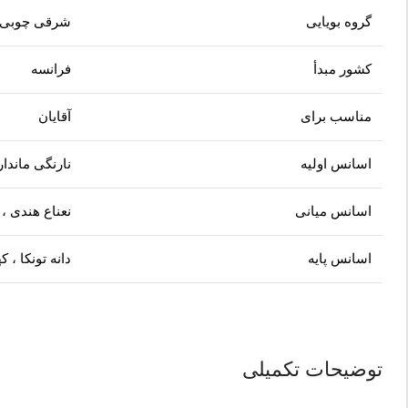
گروه بویایی
شرقی چوبی
کشور مبدأ
فرانسه
مناسب برای
آقایان
اسانس اولیه
نارنگی ماندا
اسانس میانی
نعناع هندی ،
اسانس پایه
دانه تونکا ، ک
توضیحات تکمیلی