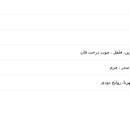
رین، فلفل ، چوب درخت قان
 سدر ، چرم
هربا، روایح دودی