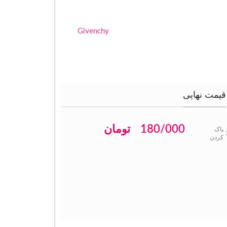
Givenchy
قیمت نهایی
180/000
تومان
پاک
کردن