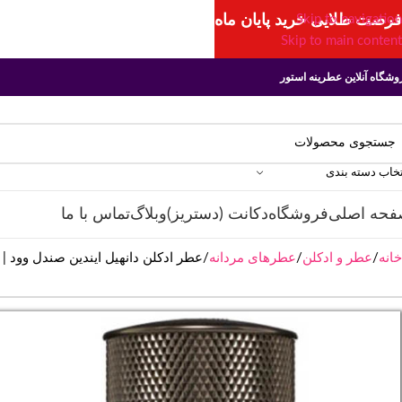
فرصت طلایی خرید پایان ماه
Skip to navigation
Skip to main content
وشگاه آنلاین عطرینه استور
تخاب دسته بندی
فحه اصلی
فروشگاه
دکانت (دستریز)
وبلاگ
تماس با ما
خانه
عطر و ادکلن
عطرهای مردانه
عطر ادکلن دانهیل ایندین صندل وود | Dunhill Indian Sandalwood