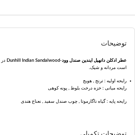
توضیحات
عطر ادکلن دانهیل ایندین صندل وود-Dunhill Indian Sandalwood
در سال ۲۰۱۹ به بازار 
است مردانه و شیک.
رایحه اولیه : ترنج , هویج
رایحه میانی : خزه درخت بلوط , پونه کوهی
رایحه پایه : گیاه ناگارموتا , چوب صندل سفید , نعناع هندی
توضیحات تکمیلی