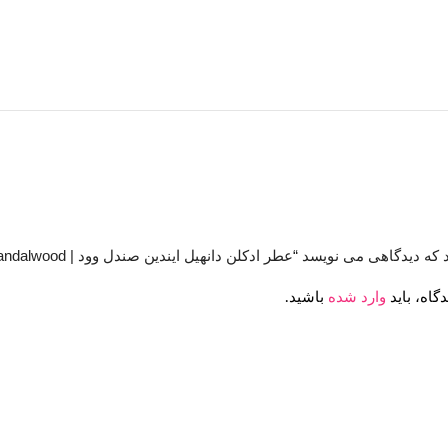
دگاهی می نویسد “عطر ادکلن دانهیل ایندین صندل وود | Dunhill Indian Sandalwood”
گاه، باید
وارد شده
باشید.