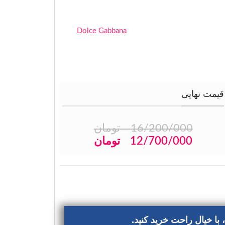
Dolce Gabbana
قیمت نهایی
16/200/000
تومان
12/700/000
تومان
با خیال راحت خرید کنید.