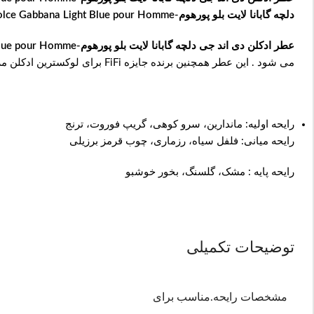
دلچه گابانا لایت بلو پورهوم-Dolce Gabbana Light Blue pour Homme
عطر ادکلن دی اند جی دلچه گابانا لایت بلو پورهوم-Dolce Gabbana Light Blue pour Homme
می شود . این عطر همچنین برنده جایزه FiFi برای لوکسترین ادکلن مردانه در سال 2008 گردید.
رایحه اولیه: ماندارین، سرو کوهی، گریپ فوروت، ترنج
رایحه میانی: فلفل سیاه، رزماری، چوب قرمز برزیلی
رایحه پایه : مشک، گلسنگ، بخور خوشبو
توضیحات تکمیلی
مشخصات رایحه.مناسب برای