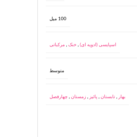
100 میل
اسپایسی (ادویه ای)
,
خنک
,
مرکباتی
متوسط
بهار
,
تابستان
,
پائیز
,
زمستان
,
چهارفصل