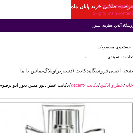
فرصت طلایی خرید پایان ماه
Skip to navigation
Skip to main content
وشگاه آنلاین عطرینه استور
تخاب دسته بندی
فحه اصلی
فروشگاه
دکانت (دستریز)
وبلاگ
تماس با ما
خانه
عطر و ادکلن
دکانت -decant
دکانت عطر دیور میس دیور ادو پرفیوم | r Miss Dior EDP