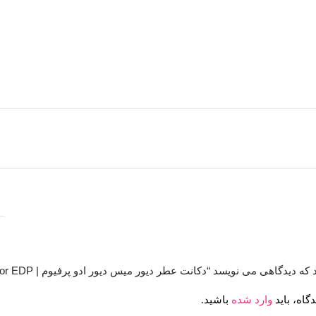
یدگاهی می نویسد “دکانت عطر دیور میس دیور ادو پرفیوم | Dior Miss Dior EDP”
گاه، باید
وارد شده
باشید.