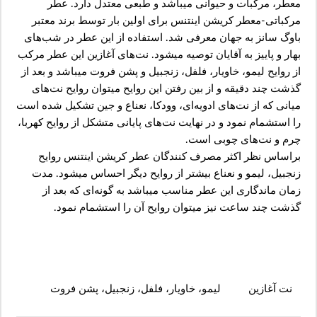
معطر، مرکبات و حیوانی میباشد و طبعی معتدل دارد. عطر
مرکباتی-معطر کریشن اینتنس برای اولین بار توسط برند معتبر
باوگ سانز به جهان معرفی شد. استفاده از این عطر در شب‌های
بهار و پاییز به آقایان توصیه میشود. نت‌‌های آغازین این عطر مرکب
از روایح لیمو، خاویار، فلفل، زنجبیل و پشن فروت میباشد و بعد از
گذشت چند دقیقه و از بین رفتن این روایح میتوان روایح نت‌‌های
میانی که از نت‌های ادویه‌ای، وودکا، نعناع و جین تشکیل شده است
را استشمام نمود و در نهایت نت‌های پایانی متشکل از روایح کهربا،
چرم و نت‌های چوبی است.
براساس نظر اکثر مصرف کنندگان عطر کریشن اینتنس روایح
زنجبیل، لیمو و نعناع بیشتر از روایح دیگر احساس میشود. مدت
زمان ماندگاری این عطر مناسب میباشد به گونه‌ای که بعد از
گذشت چند ساعت نیز میتوان روایح آن را استشمام نمود.
نت آغازین
لیمو، خاویار، فلفل، زنجبیل، پشن فروت