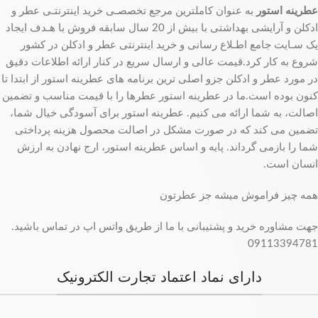
عطرینه استور
به عنوان کاملترین مرجع تخصصـی خرید اینترنتـی عطر و
ادکلن و آرایشی بهداشتی با بیش از 20 سال سابقه فروش با هـدف ایجاد
یک سـایت جامع اطـلاع رسانی و خرید اینترنتی عطر و ادکلن در کشور
شروع به کار کرد.قیمت عالی و ارسال سریع در کنار ارائه اطلاعات دقیق
در مورد عطر و ادکلن جزو اصلی ترین برنامه های عطرینه استور از ابتدا تا
کنون بوده است.ما در عطرینه استور عطرها را با قیمت مناسب و تضمین
اصالت، به شما ارائه می کنیم. عطرینه استور برای آسودگی خیال شما،
تضمین می کند که در صورت مشکل در اصالت محصول هزینه پرداختی
شما را بازمی گرداند. پایه و اساس عطرینه استور، ارج نهادن به ارزش
انسان است.
همه چیز فراموش میشه جز عطرتون
جهت مشاوره خرید و پشتیبانی با ما از طریق واتس اپ در تماس باشید.
09113394781
دارای نماد اعتماد تجارت الکترونیک