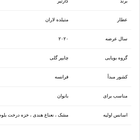
برند
کارتیر
عطار
متیلده لاران
سال عرضه
۲۰۲۰
گروه بویایی
چایپر گلی
کشور مبدأ
فرانسه
مناسب برای
بانوان
اسانس اولیه
مشک ، نعناع هندی ، خزه درخت بلوط