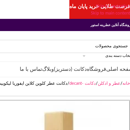
فرصت طلایی خرید پایان ماه
Skip to navigation
Skip to main content
وشگاه آنلاین عطرینه استور
تخاب دسته بندی
فحه اصلی
فروشگاه
دکانت (دستریز)
وبلاگ
تماس با ما
خانه
عطر و ادکلن
دکانت -decant
دکانت عطر کلوین کلاین ایفوریا لیکویید گلد | n Euphoria Liquid Gold