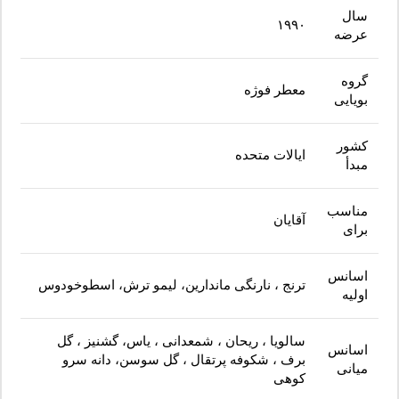
سال
۱۹۹۰
عرضه
گروه
معطر فوژه
بویایی
کشور
ایالات متحده
مبدأ
مناسب
آقایان
برای
اسانس
ترنج ، نارنگی ماندارین، لیمو ترش، اسطوخودوس
اولیه
سالویا ، ریحان ، شمعدانی ، یاس، گشنیز ، گل
اسانس
برف ، شکوفه پرتقال ، گل سوسن، دانه سرو
میانی
کوهی