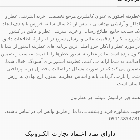
عطرینه استور
به عنوان کاملترین مرجع تخصصـی خرید اینترنتـی عطر و
ادکلن و آرایشی بهداشتی با بیش از 20 سال سابقه فروش با هـدف ایجاد
یک سـایت جامع اطـلاع رسانی و خرید اینترنتی عطر و ادکلن در کشور
شروع به کار کرد.قیمت عالی و ارسال سریع در کنار ارائه اطلاعات دقیق
در مورد عطر و ادکلن جزو اصلی ترین برنامه های عطرینه استور از ابتدا تا
کنون بوده است.ما در عطرینه استور عطرها را با قیمت مناسب و تضمین
اصالت، به شما ارائه می کنیم. عطرینه استور برای آسودگی خیال شما،
تضمین می کند که در صورت مشکل در اصالت محصول هزینه پرداختی
شما را بازمی گرداند. پایه و اساس عطرینه استور، ارج نهادن به ارزش
انسان است.
همه چیز فراموش میشه جز عطرتون
جهت مشاوره خرید و پشتیبانی با ما از طریق واتس اپ در تماس باشید.
09113394781
دارای نماد اعتماد تجارت الکترونیک