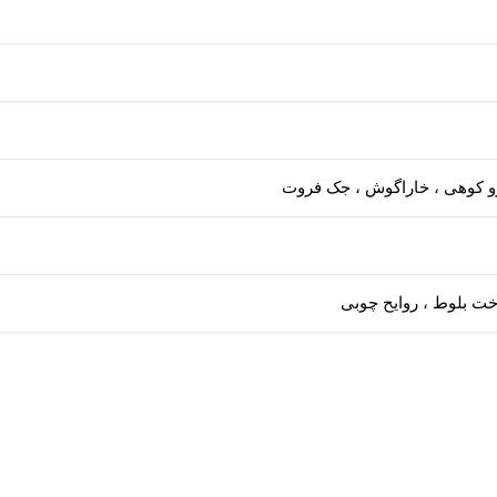
سرو کوهی ، خاراگوش ، جک فروت
خت بلوط ، روایح چوبی