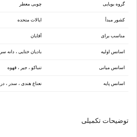
گروه بویایی
چوبی معطر
کشور مبدأ
ایالات متحده
مناسب برای
آقایان
اسانس اولیه
بادیان ختایی ، دانه 
اسانس میانی
تنباکو ، جیر ، قهوه
اسانس پایه
نعناع هندی ، سدر ، در
توضیحات تکمیلی