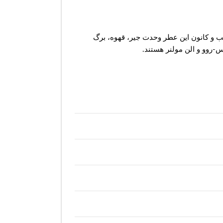
 را در خود دارند. قلب و کانون این عطر وحدت جیر، قهوه، برگ
س-روو و الن مولنر هستند.