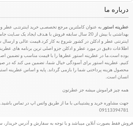
درباره ما
عطرینه استور
به عنوان کاملترین مرجع تخصصـی خرید اینترنتـی عطر و 
بهداشتی با بیش از 20 سال سابقه فروش با هـدف ایجاد یک سـای
اینترنتی عطر و ادکلن در کشور شروع به کار کرد.قیمت عالی و ارسال سری
اطلاعات دقیق در مورد عطر و ادکلن جزو اصلی ترین برنامه های عطرینه ا
بوده است.ما در عطرینه استور عطرها را با قیمت مناسب و تضمین اصال
کنیم. عطرینه استور برای آسودگی خیال شما، تضمین می کند که در 
محصول هزینه پرداختی شما را بازمی گرداند. پایه و اساس عطرینه استو
انسان است.
همه چیز فراموش میشه جز عطرتون
جهت مشاوره خرید و پشتیبانی با ما از طریق واتس اپ در تماس باشید.
09113394781
فروش فقط بصورت آنلاین میباشد و با توجه به سفارش و آدرس خریدار، 