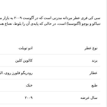
سی کی فری عطر
تنباکو و بوچو (آگتوسما) است، در حالی که پایه‌ی آن را بلوط، نعنا
نوع عطر
ادو تویلت
برند
کالوین کلین
عطار
رودریگو فلورز روی، ال
طبع
خنک
سال عرضه
۲۰۰۹