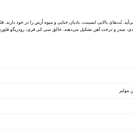
 مردانه مدرنی است که در آگوست ۲۰۰۹ به بازار می‌آید. نُت‌های بالایی ابسینت، بادیان ختایی و میوه اُرس
ع هندی، سدر و درخت آهن تشکیل می‌دهند. خالق سی کی فری، رودریگو فلور
ن مولنر