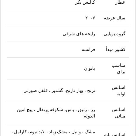
عطار
کالیس بکر
سال عرضه
۲۰۰۷
گروه بویایی
رایحه های شرقی
کشور مبدأ
فرانسه
مناسب
بانوان
برای
اسانس
ترنج ، بهار نارنج، گشنیز ، فلفل صورتی
اولیه
اسانس
رز ، زنبق ، یاس، شکوفه پرتقال ، پیچ امین
میانی
الدوله
مشک ، وانیل ، مشک زباد ، لابدانیوم، کارامل ،
اسانس پایه