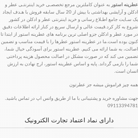
عطرینه استور
به عنوان کاملترین مرجع تخصصـی خرید اینترنتـی عطر و
ادکلن و آرایشی بهداشتی با بیش از 20 سال سابقه فروش با هـدف ایجاد
یک سـایت جامع اطـلاع رسانی و خرید اینترنتی عطر و ادکلن در کشور
شروع به کار کرد.قیمت عالی و ارسال سریع در کنار ارائه اطلاعات دقیق
در مورد عطر و ادکلن جزو اصلی ترین برنامه های عطرینه استور از ابتدا تا
کنون بوده است.ما در عطرینه استور عطرها را با قیمت مناسب و تضمین
اصالت، به شما ارائه می کنیم. عطرینه استور برای آسودگی خیال شما،
تضمین می کند که در صورت مشکل در اصالت محصول هزینه پرداختی
شما را بازمی گرداند. پایه و اساس عطرینه استور، ارج نهادن به ارزش
انسان است.
همه چیز فراموش میشه جز عطرتون
جهت مشاوره خرید و پشتیبانی با ما از طریق واتس اپ در تماس باشید.
09113394781
دارای نماد اعتماد تجارت الکترونیک