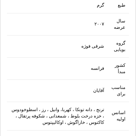
طبع
گرم
سال
۲۰۰۷
عرضه
گروه
شرقی فوژه
بویایی
کشور
فرانسه
مبدأ
مناسب
آقایان
برای
ترنج ، دانه تونکا ، کهربا، وانیل ، رز ، اسطوخودوس
اسانس
، خزه درخت بلوط ، شمعدانی ، شکوفه پرتقال ،
اولیه
کاکتوس ، خاراگوش ، اوکالیپتوس