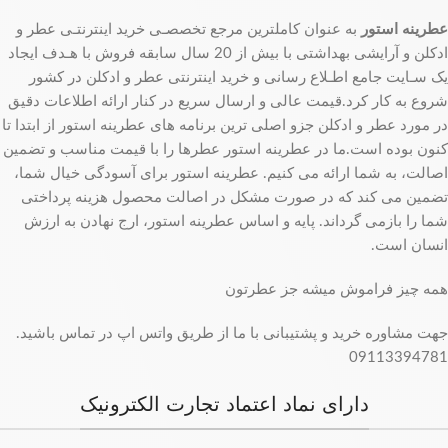
عطرینه استور
به عنوان کاملترین مرجع تخصصـی خرید اینترنتـی عطر و
ادکلن و آرایشی بهداشتی با بیش از 20 سال سابقه فروش با هـدف ایجاد
یک سـایت جامع اطـلاع رسانی و خرید اینترنتی عطر و ادکلن در کشور
شروع به کار کرد.قیمت عالی و ارسال سریع در کنار ارائه اطلاعات دقیق
در مورد عطر و ادکلن جزو اصلی ترین برنامه های عطرینه استور از ابتدا تا
کنون بوده است.ما در عطرینه استور عطرها را با قیمت مناسب و تضمین
اصالت، به شما ارائه می کنیم. عطرینه استور برای آسودگی خیال شما،
تضمین می کند که در صورت مشکل در اصالت محصول هزینه پرداختی
شما را بازمی گرداند. پایه و اساس عطرینه استور، ارج نهادن به ارزش
انسان است.
همه چیز فراموش میشه جز عطرتون
جهت مشاوره خرید و پشتیبانی با ما از طریق واتس اپ در تماس باشید.
09113394781
دارای نماد اعتماد تجارت الکترونیک