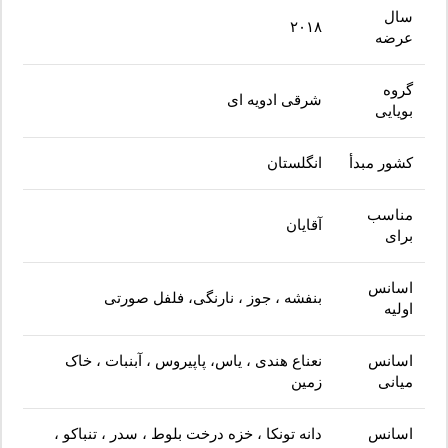
سال
۲۰۱۸
عرضه
گروه
شرقی ادویه ای
بویایی
کشور مبدأ
انگلستان
مناسب
آقایان
برای
اسانس
بنفشه ، جوز ، نارنگی، فلفل صورتی
اولیه
اسانس
نعناع هندی ، یاس، پاپیروس ، آبنبات ، خاک
میانی
زمین
اسانس
دانه تونکا ، خزه درخت بلوط ، سدر ، تنباکو ،