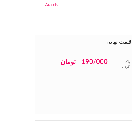
Aramis
قیمت نهایی
190/000
تومان
پاک
کردن