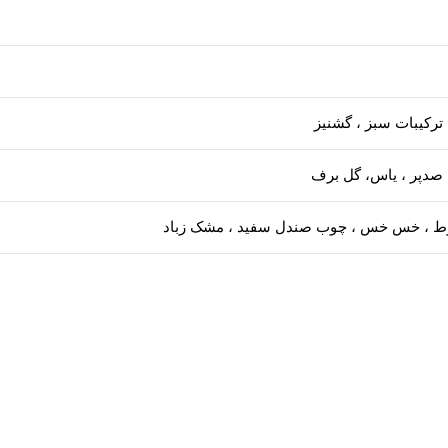
 ترکیبات سبز ، گشنیز
 صدپر ، یاس، گل برف
بلوط ، خس خس ، چوب صندل سفید ، مشک زباد