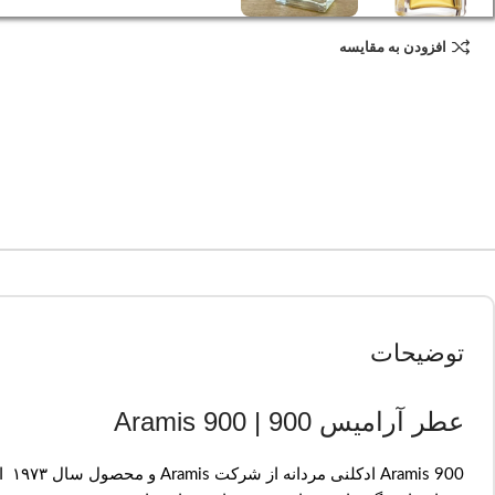
افزودن به مقایسه
توضیحات
عطر آرامیس Aramis 900 | 900
Aramis 900 ادکلنی مردانه از شرکت Aramis و محصول سال ۱۹۷۳ است، عطریست با بوی خاص و کاملا مردانه و بسیار ماندگار برای آقایان خاص.