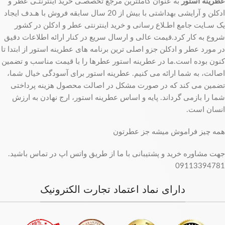
عطرینه استور
به عنوان کاملترین مرجع تخصصـی خرید اینترنتـی عطر و
ادکلن و آرایشی بهداشتی با بیش از 20 سال سابقه فروش با هـدف ایجاد
یک سـایت جامع اطـلاع رسانی و خرید اینترنتی عطر و ادکلن در کشور
شروع به کار کرد.قیمت عالی و ارسال سریع در کنار ارائه اطلاعات دقیق
در مورد عطر و ادکلن جزو اصلی ترین برنامه های عطرینه استور از ابتدا تا
کنون بوده است.ما در عطرینه استور عطرها را با قیمت مناسب و تضمین
اصالت، به شما ارائه می کنیم. عطرینه استور برای آسودگی خیال شما،
تضمین می کند که در صورت مشکل در اصالت محصول هزینه پرداختی
شما را بازمی گرداند. پایه و اساس عطرینه استور، ارج نهادن به ارزش
انسان است.
همه چیز فراموش میشه جز عطرتون
جهت مشاوره خرید و پشتیبانی با ما از طریق واتس اپ در تماس باشید.
09113394781
دارای نماد اعتماد تجارت الکترونیک