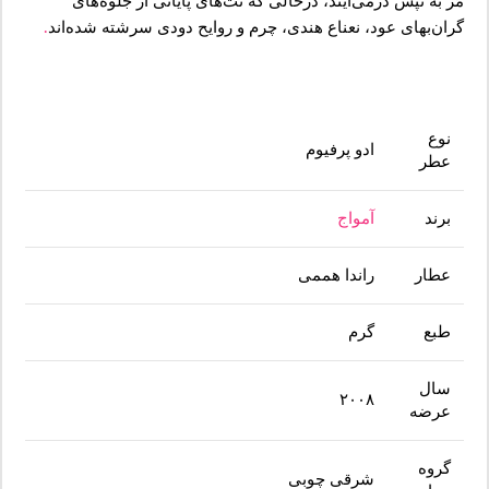
مُر به تپش درمی‌آیند، درحالی که نت‌های پایانی از جلوه‌های
گران‌بهای عود،‌ نعناع هندی، چرم و روایح دودی سرشته شده‌اند
.
نوع
ادو پرفیوم
عطر
برند
آمواج
عطار
راندا هممی
طبع
گرم
سال
۲۰۰۸
عرضه
گروه
شرقی چوبی