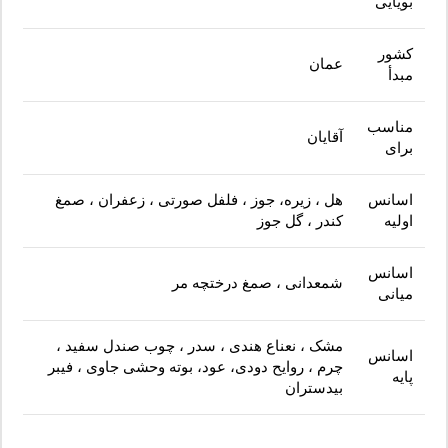
بویایی
کشور
عمان
مبدأ
مناسب
آقایان
برای
اسانس
هل ، زیره، جوز ، فلفل صورتی ، زعفران ، صمغ
اولیه
کندر ، گل جوز
اسانس
شمعدانی ، صمغ درختچه مر
میانی
مشک ، نعناع هندی ، سدر ، چوب صندل سفید ،
اسانس
چرم ، روایح دودی، عود، بوته وحشی جاوی ، فیبر
پایه
بیدستران