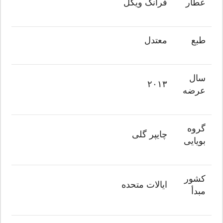
عطار
فرانک ویکل
طبع
معتدل
سال
۲۰۱۳
عرضه
گروه
چایپر گلی
بویایی
کشور
ایالات متحده
مبدأ