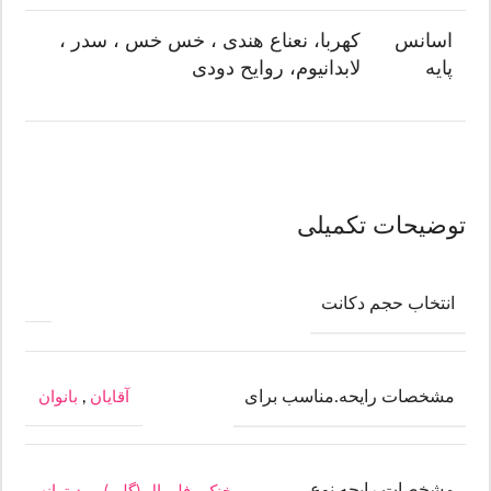
اسانس
کهربا، نعناع هندی ، خس خس ، سدر ،
پایه
لابدانیوم، روایح دودی
توضیحات تکمیلی
انتخاب حجم دکانت
مشخصات رایحه.مناسب برای
آقایان
,
بانوان
مشخصات رایحه.نوع