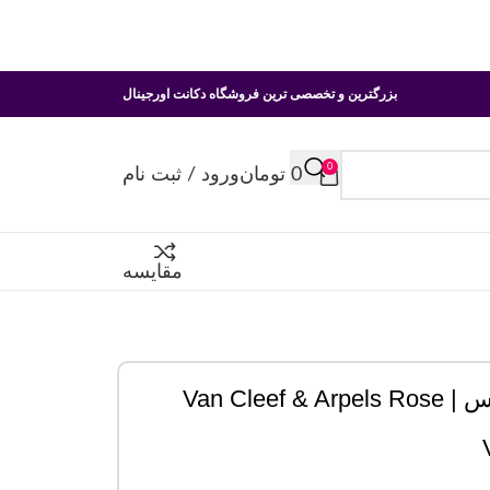
بزرگترین و تخصصی ترین فروشگاه دکانت اورجینال
0
0
تومان
ورود / ثبت نام
مقایسه
عطر ادکلن ون کلیف اند آرپلز رز ولورس | Van Cleef & Arpels Rose