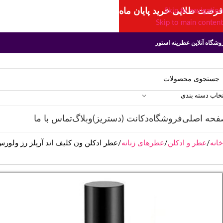
فرصت طلایی خرید پایان ماه
Skip to navigation
Skip to main content
وشگاه آنلاین عطرینه استور
تخاب دسته بندی
فحه اصلی
فروشگاه
دکانت (دستریز)
وبلاگ
تماس با ما
خانه
عطر و ادکلن
عطرهای زنانه
عطر ادکلن ون کلیف اند آرپلز رز ولورس | leef & Arpels Rose Velours