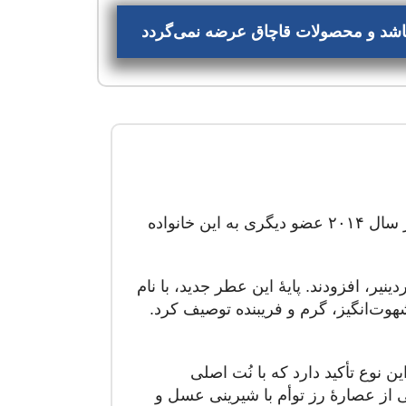
‌باشد و محصولات قاچاق عرضه نمی‌گردد
خانه ی عطرسازی ون کلیف که در سال ۲۰۰۹ با معرفی چندین محصول کلکسیون “اکسترا اوردینیر” را ایجاد کرده بود در سال ۲۰۱۴ عضو دیگری به این خانواده
دینیر، افزودند. پایهٔ این عطر جدید، با نام
هوت‌انگیز، گرم و فریبنده توصیف کرد.
 نوع تأکید دارد که با نُت اصلی
 از عصارهٔ رز توأم با شیرینی عسل و