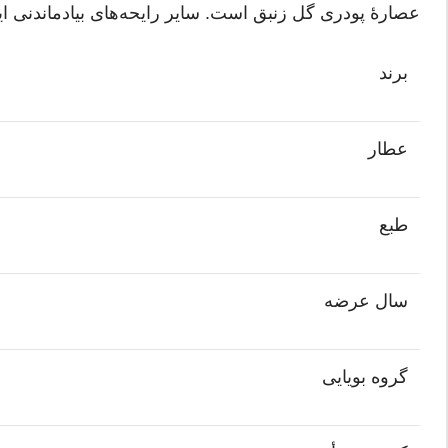
عصارهٔ پودری گل زنبق است. سایر رایحه‌های بیادماندنی ا
برند
عطار
طبع
سال عرضه
گروه بویایی