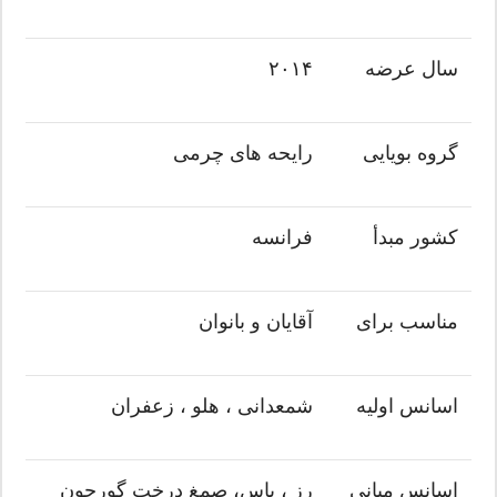
سال عرضه
۲۰۱۴
گروه بویایی
رایحه های چرمی
کشور مبدأ
فرانسه
مناسب برای
آقایان و بانوان
اسانس اولیه
شمعدانی ، هلو ، زعفران
اسانس میانی
رز ، یاس، صمغ درخت گورجون