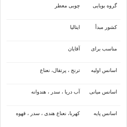
گروه بویایی
چوبی معطر
کشور مبدأ
ایتالیا
مناسب برای
آقایان
اسانس اولیه
ترنج ، پرتقال، نعناع
اسانس میانی
آب دریا ، سدر ، هندوانه
اسانس پایه
کهربا، نعناع هندی ، سدر ، قهوه