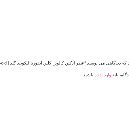
اهی می نویسد “عطر ادکلن کالوین کلین ایفوریا لیکویید گلد | Calvin Klein Euphoria Liquid Gold”
گاه، باید
وارد شده
باشید.