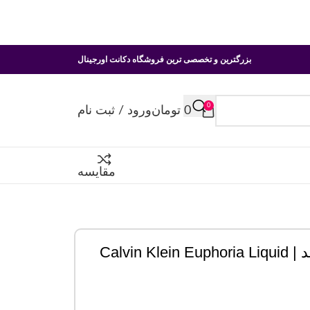
بزرگترین و تخصصی ترین فروشگاه دکانت اورجینال
0
0
تومان
ورود / ثبت نام
مقایسه
عطر ادکلن کالوین کلین ایفوریا لیکویید گلد | Calvin Klein Euphoria Liquid