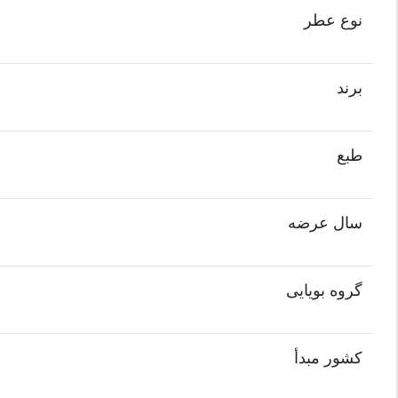
نوع عطر
برند
طبع
سال عرضه
گروه بویایی
کشور مبدأ