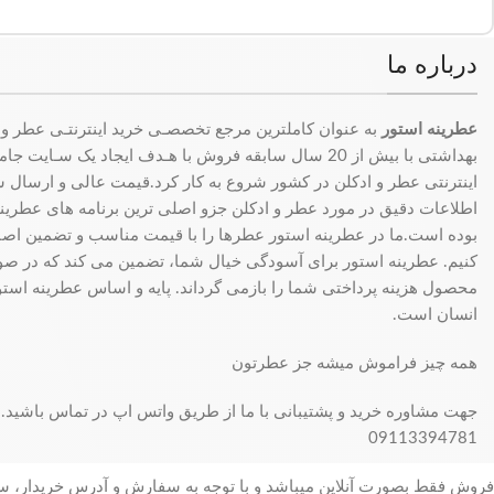
درباره ما
عطرینه استور
به عنوان کاملترین مرجع تخصصـی خرید اینترنتـی عطر و 
بهداشتی با بیش از 20 سال سابقه فروش با هـدف ایجاد یک سـای
اینترنتی عطر و ادکلن در کشور شروع به کار کرد.قیمت عالی و ارسال سری
اطلاعات دقیق در مورد عطر و ادکلن جزو اصلی ترین برنامه های عطرینه ا
بوده است.ما در عطرینه استور عطرها را با قیمت مناسب و تضمین اصال
کنیم. عطرینه استور برای آسودگی خیال شما، تضمین می کند که در 
محصول هزینه پرداختی شما را بازمی گرداند. پایه و اساس عطرینه استو
انسان است.
همه چیز فراموش میشه جز عطرتون
جهت مشاوره خرید و پشتیبانی با ما از طریق واتس اپ در تماس باشید.
09113394781
فروش فقط بصورت آنلاین میباشد و با توجه به سفارش و آدرس خریدار، 