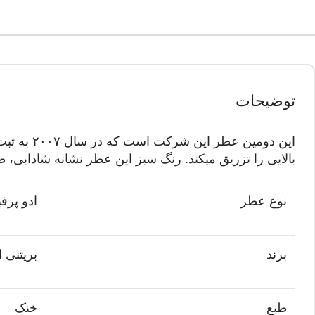
توضیحات
این دومی
بالایی را تزریق میکند. رنگ سبز این عطر نشانه شادابی
نوع عطر
ادو پرف
برند
بریتنی 
طبع
خنک