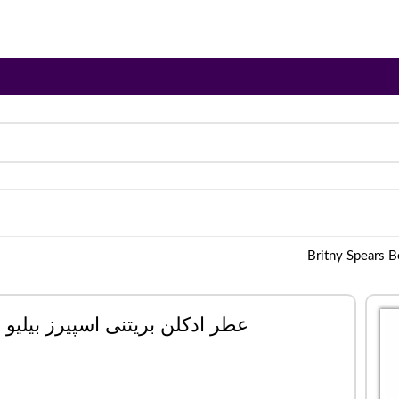
عطر ادکلن بریتنی اسپیرز بیلیو | ritny Spears Believe