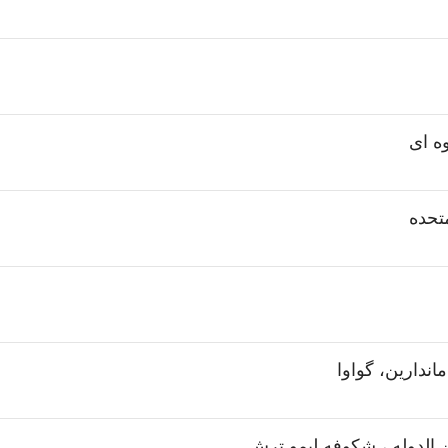
ه ای
متحده
اندارین، گواوا
ن الدوله ، شکوفه لیمو ترش