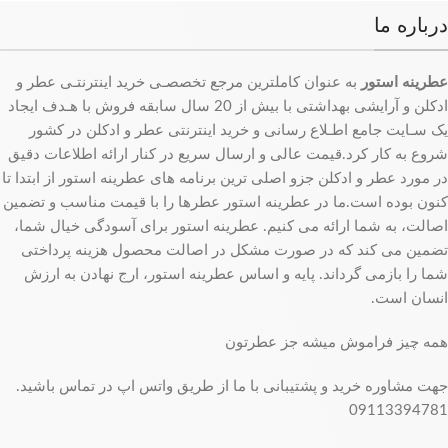
درباره ما
عطرینه استور
به عنوان کاملترین مرجع تخصصـی خرید اینترنتـی عطر و
ادکلن و آرایشی بهداشتی با بیش از 20 سال سابقه فروش با هـدف ایجاد
یک سـایت جامع اطـلاع رسانی و خرید اینترنتی عطر و ادکلن در کشور
شروع به کار کرد.قیمت عالی و ارسال سریع در کنار ارائه اطلاعات دقیق
در مورد عطر و ادکلن جزو اصلی ترین برنامه های عطرینه استور از ابتدا تا
کنون بوده است.ما در عطرینه استور عطرها را با قیمت مناسب و تضمین
اصالت، به شما ارائه می کنیم. عطرینه استور برای آسودگی خیال شما،
تضمین می کند که در صورت مشکل در اصالت محصول هزینه پرداختی
شما را بازمی گرداند. پایه و اساس عطرینه استور، ارج نهادن به ارزش
انسان است.
همه چیز فراموش میشه جز عطرتون
جهت مشاوره خرید و پشتیبانی با ما از طریق واتس اپ در تماس باشید.
09113394781