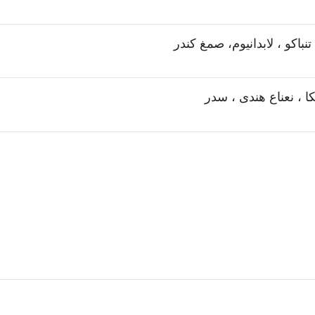
باکو ، لابدانیوم، صمغ کندر
کا ، نعناع هندی ، سدر