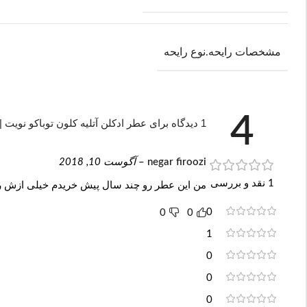
مشخصات رایحه.نوع رایحه
4
1 دیدگاه برای
عطر ادکلن آتلیه کلون توباکو نویت | telier Cologne Tobacco Nuit
negar firoozi
–
آگوست 10, 2018
1 نقد و بررسی
من این عطر رو چند سال پیش خریدم خیلی ازش ر
0
0
0
1
0
0
0